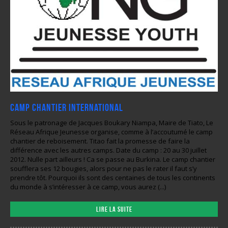
Camp Chantier International
Sous le patronage de Jacques Boukary Niampa, Maire de Tiato, Le
Réseau Afrique Jeunesse organise, comme à l’accoutumé le camp
chantier de reboisement. Titao fait la promesse de faire la
différence avec les autres camps. Date du camp : 20 au 30 juillet
2012. Nulle part ailleurs ! Ca se passe au Burkina. Le camp chantier
soufflera ses 12 bougies, alors pour ne pas le rater il faut s’y
prendre tôt. Pourquoi ils sont des centaines de tous les continents
du monde à s’intéresser à ce camp, vous aurez (...)
Lire la suite