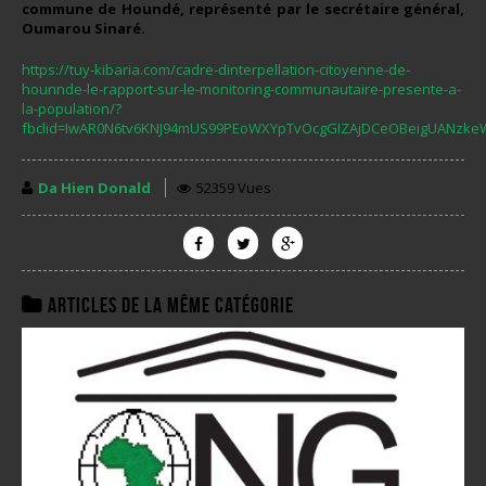
commune de Houndé, représenté par le secrétaire général,
Oumarou Sinaré.
https://tuy-kibaria.com/cadre-dinterpellation-citoyenne-de-
hounnde-le-rapport-sur-le-monitoring-communautaire-presente-a-
la-population/?
fbclid=IwAR0N6tv6KNJ94mUS99PEoWXYpTvOcgGIZAjDCeOBeigUANzke
Da Hien Donald
52359 Vues
Articles de la même catégorie