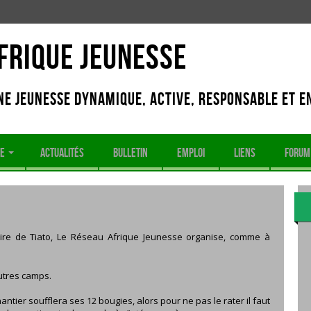
frique Jeunesse
e jeunesse dynamique, active, responsable et e
SE
ACTUALITÉS
BULLETIN
EMPLOI
LIENS
FORUM
re de Tiato, Le Réseau Afrique Jeunesse organise, comme à
autres camps.
antier soufflera ses 12 bougies, alors pour ne pas le rater il faut