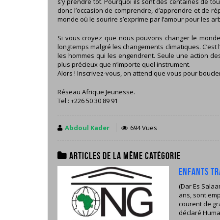
s’y prendre tôt. Pourquoi ils sont des centaines de t
donc l’occasion de comprendre, d’apprendre et de répan
monde où le sourire s’exprime par l’amour pour les ar
Si vous croyez que nous pouvons changer le monde en
longtemps malgré les changements climatiques. C’est 
les hommes qui les engendrent. Seule une action des
plus précieux que n’importe quel instrument.
Alors ! Inscrivez-vous, on attend que vous pour boucler
Réseau Afrique Jeunesse.
Tel : +226 50 30 89 91
Abdoul Kader
694 Vues
Articles de la même catégorie
Enfants tr
(Dar Es Salaam
ans, sont emp
courent de gr
déclaré Human