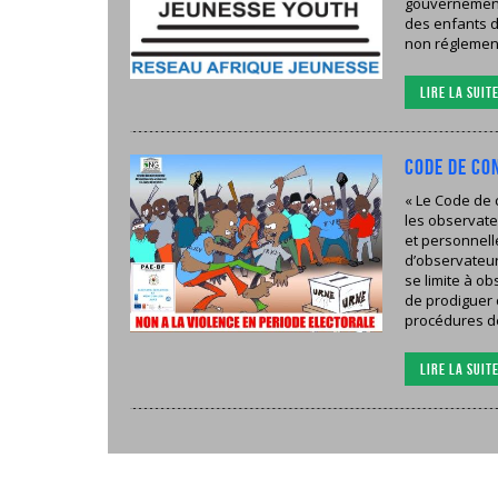
gouvernement 
des enfants d
non réglement
Lire la suit
CODE DE CO
« Le Code de 
les observate
et personnell
d’observateur
se limite à ob
de prodiguer c
procédures de
Lire la suit