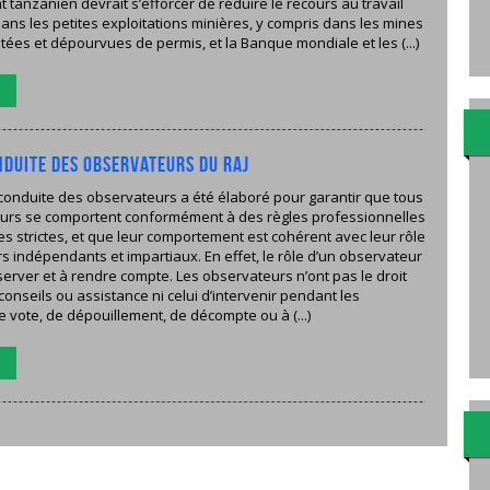
tanzanien devrait s’efforcer de réduire le recours au travail
ans les petites exploitations minières, y compris dans les mines
ées et dépourvues de permis, et la Banque mondiale et les (...)
e
NDUITE DES OBSERVATEURS DU RAJ
conduite des observateurs a été élaboré pour garantir que tous
urs se comportent conformément à des règles professionnelles
es strictes, et que leur comportement est cohérent avec leur rôle
s indépendants et impartiaux. En effet, le rôle d’un observateur
server et à rendre compte. Les obser­vateurs n’ont pas le droit
onseils ou assistance ni celui d’intervenir pendant les
 vote, de dépouillement, de décompte ou à (...)
e