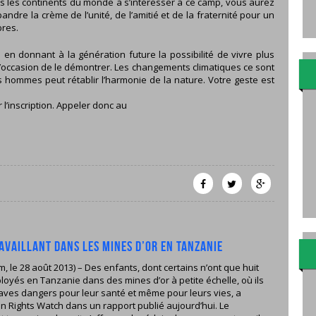
ous les continents du monde à s’intéresser à ce camp, vous aurez
dre la crème de l’unité, de l’amitié et de la fraternité pour un
bres.
 donnant à la génération future la possibilité de vivre plus
l’occasion de le démontrer. Les changements climatiques ce sont
 hommes peut rétablir l’harmonie de la nature. Votre geste est
 l’inscription. Appeler donc au
availlant dans les mines d’or en Tanzanie
, le 28 août 2013) – Des enfants, dont certains n’ont que huit
loyés en Tanzanie dans des mines d’or à petite échelle, où ils
aves dangers pour leur santé et même pour leurs vies, a
 Rights Watch dans un rapport publié aujourd’hui. Le