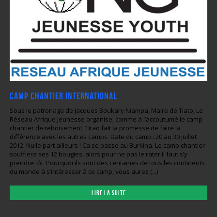
Camp Chantier International
Sous le patronage de Jacques Boukary Niampa, Maire de Tiato, Le
Réseau Afrique Jeunesse organise, comme à l’accoutumé le camp
chantier de reboisement. Titao fait la promesse de faire la
différence avec les autres camps. Date du camp : 20 au 30 juillet
2012. Nulle part ailleurs ! Ca se passe au Burkina. Le camp chantier
soufflera ses 12 bougies, alors pour ne pas le rater il faut s’y
prendre tôt. Pourquoi ils sont des centaines de tous les continents
du monde à s’intéresser à ce camp, vous aurez (...)
Lire la suite