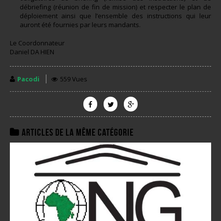
débriefing (réunion de fin de mission) et respecter le plan de
déploiement ainsi que l’ensemble des instructions qui leur
auront été fournies par leurs mandants.
Le Coordonnateur
Daniel DA HIEN
Pacodi
559 Vues
Articles de la même catégorie