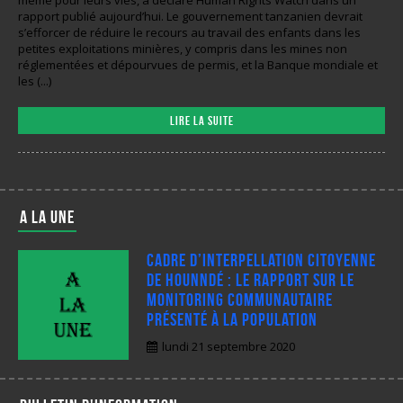
rapport publié aujourd’hui. Le gouvernement tanzanien devrait
s’efforcer de réduire le recours au travail des enfants dans les
petites exploitations minières, y compris dans les mines non
réglementées et dépourvues de permis, et la Banque mondiale et
les (...)
Lire la suite
A LA UNE
Cadre d’interpellation citoyenne
de Hounndé : Le rapport sur le
monitoring communautaire
présenté à la population
lundi 21 septembre 2020