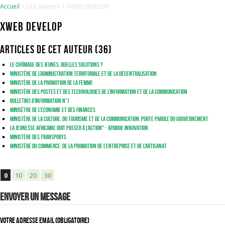
Accueil
> Les auteurs >
XWEB DEVELOP
XWEB DEVELOP
Articles de cet auteur (36)
Le chômage des jeunes, quelles solutions ?
Ministère de l’Administration Territoriale et de la Décentralisation
Ministère de la Promotion de la Femme
Ministère des Postes et des Technologies de l’Information et de la Communication
Bulletins d’Information N°1
Minisètre de l’Economie et des Finances
Ministère de la Culture, du Tourisme et de la Communication, Porte Parole du Gouvernement
La jeunesse africaine doit passer à l’action" - AFRIQUE INNOVATION
Ministère des Transports
Ministère du Commerce, de la Promotion de l’Entreprise et de l’Artisanat
0
10
20
30
Envoyer un message
Votre adresse email (obligatoire)