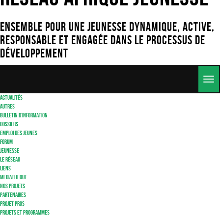
Ensemble pour une jeunesse dynamique, active,
responsable et engagée dans le processus de
développement
Togg
navig
Actualités
Autres
Bulletin d’information
Dossiers
Emploi des jeunes
Forum
Jeunesse
Le réseau
Liens
Mediatheque
Nos Projets
Partenaires
Projet Pros
Projets et Programmes