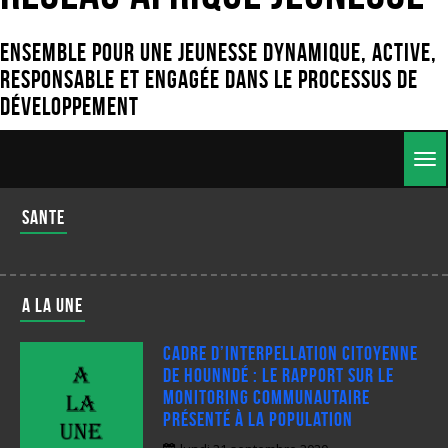
Ensemble pour une jeunesse dynamique, active,
responsable et engagée dans le processus de
développement
Togg
navig
sante
A LA UNE
Cadre d’interpellation citoyenne
de Hounndé : Le rapport sur le
monitoring communautaire
présenté à la population