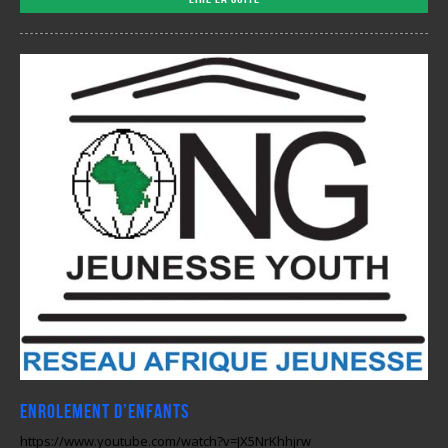
enrolement d’enfants
https://www.youtube.com/watch?v=JX5NrKhhjrw