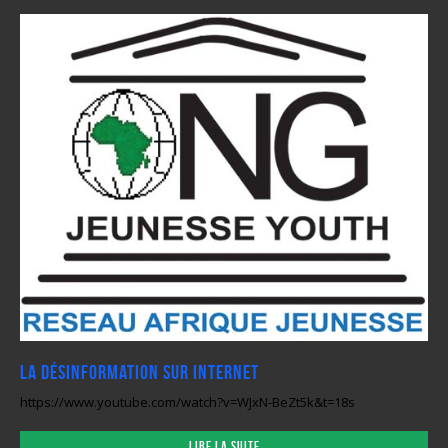
La désinformation sur internet
https://www.youtube.com/watch?v=WJxN-BeZt5k&t=18s
Lire la suite