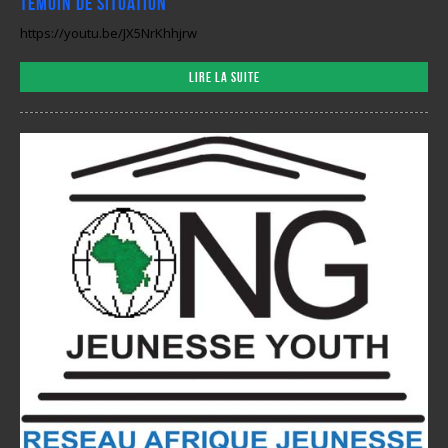
Témoin de situation
https://youtu.be/JX5NrKhhjrw
Lire la suite