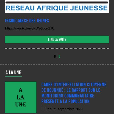
Insouciance des jeunes
https://youtu.be/oNcWGbuKEFU
Lire la suite
0
|
5
A LA UNE
Cadre d’interpellation citoyenne
de Hounndé : Le rapport sur le
monitoring communautaire
présenté à la population
lundi 21 septembre 2020