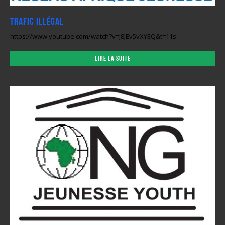
Trafic illégal
https://www.youtube.com/watch?v=J8JEv5vXYEQ&t=11s
Lire la suite